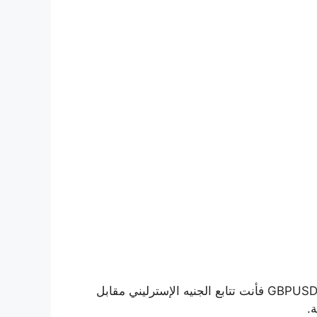
الفوركس يعني تداول عملة مقابل عملة أخرى. عندما تتابع EURUSD فأنت تتابع اليورو مقابل الدولار. وعندما تتابع GBPUSD فأنت تتابع الجنيه الإسترليني مقابل
.