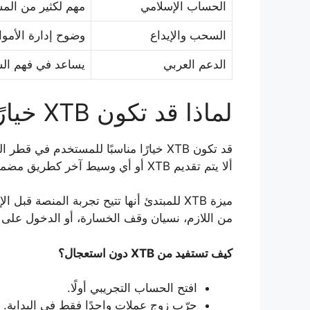
الحساب الإسلامي
مهم لكثير من ال
السحب والإيداع
وضوح إدارة الأموا
الدعم العربي
يساعد في فهم ال
لماذا قد تكون XTB خيارًا أول للتجربة في قطر؟
قد تكون XTB خيارًا مناسبًا للمستخدم
ألا يتم تقديم XTB أو أي وسيط آخر كطريق مضمون للربح؛ التداول يحتاج تعلمًا وانضباطًا وإدارة مخاطر.
ميزة XTB للمبتدئ أنها تتيح تجربة المنص
من اللازم، نسيان وقف الخسارة، أو الدخول على 
كيف تستفيد من XTB دون استعجال؟
افتح الحساب التجريبي أولًا.
جرّب زوج عملات واحدًا فقط في البداية.