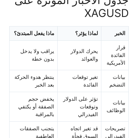
XAGUSD
الخبر
لماذا يؤثر؟
ماذا يفعل المبتدئ؟
قرار
يحرك الدولار
يراقب ولا يدخل
الفائدة
والعوائد
بدون خطة
الأمريكية
بيانات
تغير توقعات
ينتظر هدوء الحركة
التضخم
الفائدة
بعد الخبر
تؤثر على الدولار
يخفض حجم
بيانات
وتوقعات
الصفقة أو يكتفي
الوظائف
الفيدرالي
بالمراقبة
تصريحات
قد تغير اتجاه
يتجنب الصفقات
الفيدرالي
السوق فجأة
العاطفية